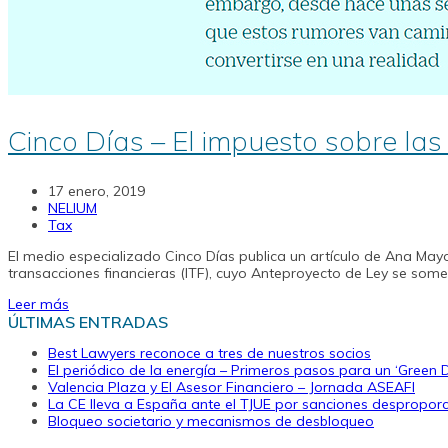
Cinco Días – El impuesto sobre las 
17 enero, 2019
NELIUM
Tax
El medio especializado Cinco Días publica un artículo de Ana May
transacciones financieras (ITF), cuyo Anteproyecto de Ley se some
Leer más
ÚLTIMAS ENTRADAS
Best Lawyers reconoce a tres de nuestros socios
El periódico de la energía – Primeros pasos para un ‘Green 
Valencia Plaza y El Asesor Financiero – Jornada ASEAFI
La CE lleva a España ante el TJUE por sanciones desproporci
Bloqueo societario y mecanismos de desbloqueo