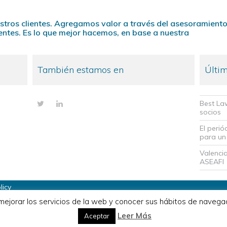
stros clientes. Agregamos valor a través del asesoramient
ientes. Es lo que mejor hacemos, en base a nuestra
También estamos en
Últim
Best La
Twitter
LinkedIn
socios
El perió
para un
Valencia
ASEAFI
licy
 mejorar los servicios de la web y conocer sus hábitos de navega
Español
English
Leer Más
Aceptar