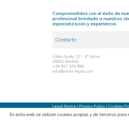
Comprometidos con el éxito de nue
profesional brindado a nuestros cl
especialización y experiencia.
Contacto
Calle Ayala, 27 - 4º dcha.
28001 Madrid
+34 917 376 996
info@main-legal.com
Legal Notice
|
Privacy Policy
|
Cookies Po
En esta web se utilizan cookies propias y de terceros para